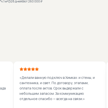
умба под раковину и стиральную машину,
4.1
м²
28
дней
от
260 000
₽
унитаз с инсталляци
литка под дерево на полу, водонагреватель с
простота уборки.
екоративным экраном. Светло-бежевая
алитра для небольшого метража.
«
Делали ванную под ключ в Химках: и стены, и
сантехника, и свет. По договору, этапами,
гада
оплата после актов. Срок выдержали с
небольшим запасом. За коммуникацию
отдельное спасибо — всегда на связи.
»