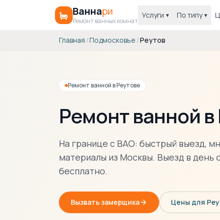
Ванна
ри
Услуги
По типу
Ц
▾
▾
Ремонт ванных комнат
Главная
/
Подмосковье
/
Реутов
Ремонт ванной в Реутове
Ремонт ванной в
На границе с ВАО: быстрый выезд, м
материалы из Москвы. Выезд в день 
бесплатно.
Вызвать замерщика
Цены для Реу