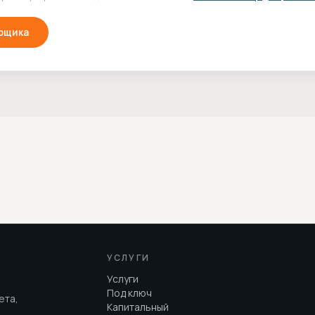
рщика
УСЛУГИ
Услуги
Под ключ
ета,
Капитальный