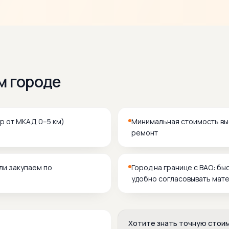
м городе
ир от МКАД 0–5 км)
Минимальная стоимость вые
ремонт
ли закупаем по
Город на границе с ВАО: бы
удобно согласовывать мате
Хотите знать точную стои