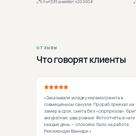
декоративные цилиндрические подвесы,
т
5.5
м²
35
дней
от
420 000
₽
тёмная рельефная плитка на стенах, светлый
п
крупный пол для контраста. Мягкая подсветка
д
стен. Строгая композиция для спокойной SPA-
п
атмосферы дома.
ОТЗЫВЫ
Что говорят клиенты
«
Заказывали укладку керамогранита в
совмещённом санузле. Прораб приехал на
замер в срок, смета без «сюрпризов», бри
аккуратная, швы ровные. Фотоотчёты в чате
каждый день — спокойно было на работе.
Рекомендую Ваннари.
»