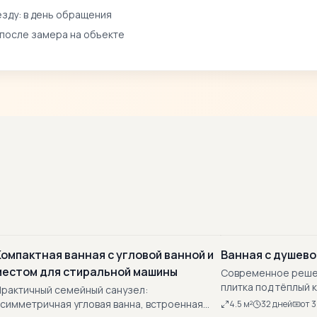
зду: в день обращения
 после замера на объекте
Компактная ванная с угловой ванной и
Ванная с душевой
местом для стиральной машины
Современное решен
плитка под тёплый 
рактичный семейный санузел:
частичной стеклян
симметричная угловая ванна, встроенная
4.5
м²
32
дней
от
3
подсветка по пери