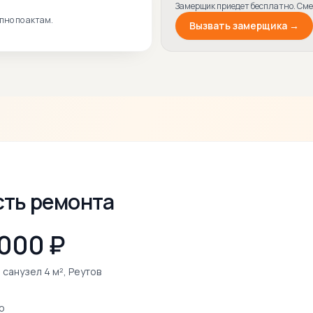
Замерщик приедет бесплатно. Смет
пно по актам.
Вызвать замерщика →
ть ремонта
 000 ₽
 санузел 4 м², Реутов
о