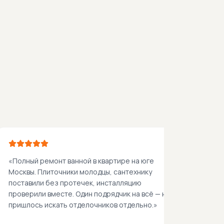
ей. Чистый силуэт и
декоративная штукатурка серебрист
оттенка, чёрный вертикальный радиат
«
Полный ремонт ванной в квартире на юге
Москвы. Плиточники молодцы, сантехнику
поставили без протечек, инсталляцию
проверили вместе. Один подрядчик на всё — не
пришлось искать отделочников отдельно.
»