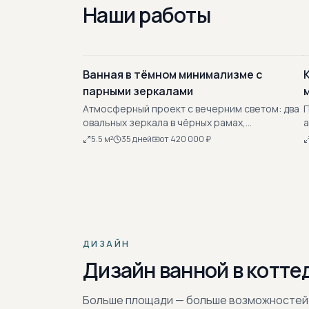
Наши работы
Ванная в тёмном минимализме с
парными зеркалами
Атмосферный проект с вечерним светом: два
П
овальных зеркала в чёрных рамах,
а
декоративные цилиндрические подвесы,
т
5.5
м²
35
дней
от
420 000
₽
тёмная рельефная плитка на стенах, светлый
п
крупный пол для контраста. Мягкая подсветка
д
стен. Строгая композиция для спокойной SPA-
п
атмосферы дома.
ДИЗАЙН
Дизайн ванной в котте
Больше площади — больше возможностей: