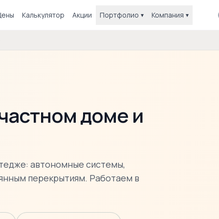
Цены
Калькулятор
Акции
Портфолио
Компания
▾
▾
е
 частном доме и
ттедже: автономные системы,
вянным перекрытиям. Работаем в