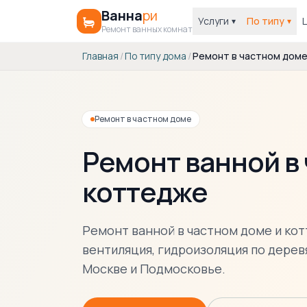
Ванна
ри
Услуги
По типу
▾
▾
Ремонт ванных комнат
Главная
/
По типу дома
/
Ремонт в частном дом
Ремонт в частном доме
Ремонт ванной в
коттедже
Ремонт ванной в частном доме и ко
вентиляция, гидроизоляция по дере
Москве и Подмосковье.