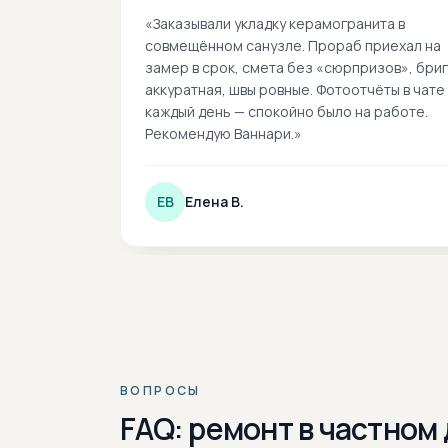
«
Заказывали укладку керамогранита в
совмещённом санузле. Прораб приехал на
замер в срок, смета без «сюрпризов», бри
аккуратная, швы ровные. Фотоотчёты в чате
каждый день — спокойно было на работе.
Рекомендую Ваннари.
»
ЕВ
Елена В.
ВОПРОСЫ
FAQ: ремонт в частном